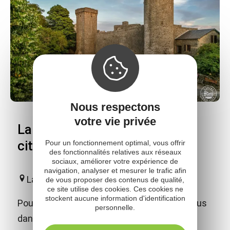
Nous respectons
votre vie privée
La Couvertoirade - visite de la
cité Templière Hospitalière
Pour un fonctionnement optimal, vous offrir
des fonctionnalités relatives aux réseaux
sociaux, améliorer votre expérience de
navigation, analyser et mesurer le trafic afin
La Couvertoirade
de vous proposer des contenus de qualité,
ce site utilise des cookies. Ces cookies ne
stockent aucune information d'identification
Poussez les portes du temps et plongez-vous
personnelle.
dans la vie de cette cité médiévale ! Vous