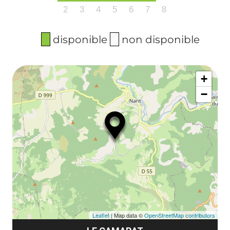
2
3
4
5
6
7
8
disponible
non disponible
+
−
Leaflet
| Map data ©
OpenStreetMap contributors