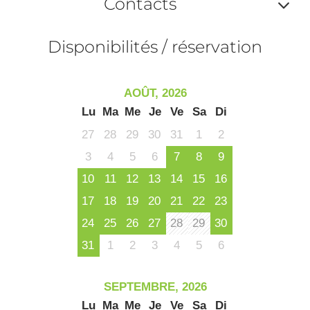
Contacts
la
ou
le
Af
ma
Disponibilités / réservation
la
ou
le
ma
ou
AOÛT, 2026
le
Lu
Ma
Me
Je
Ve
Sa
Di
et
co
27
28
29
30
31
1
2
tar
3
4
5
6
7
8
9
10
11
12
13
14
15
16
17
18
19
20
21
22
23
24
25
26
27
28
29
30
31
1
2
3
4
5
6
SEPTEMBRE, 2026
Lu
Ma
Me
Je
Ve
Sa
Di