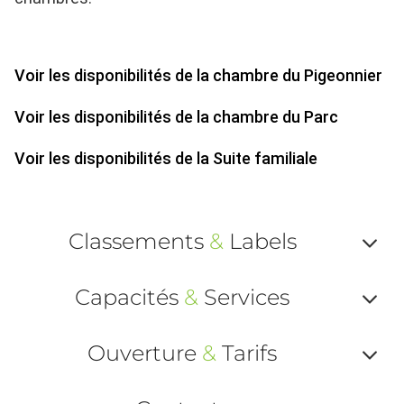
Voir les disponibilités de la chambre du Pigeonnier
Voir les disponibilités de la chambre du Parc
Voir les disponibilités de la Suite familiale
Classements
&
Labels
Af
Capacités
&
Services
ou
Af
ma
Ouverture
&
Tarifs
ou
le
Af
ma