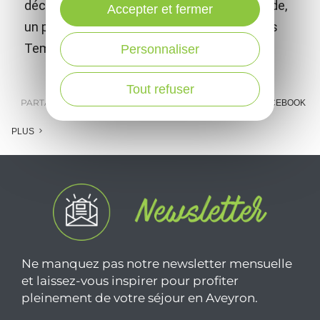
découvrirez, seul ou accompagné d'une guide,
Accepter et fermer
un patrimoine exceptionnel construit par les
Templiers puis les Hospitaliers.
Personnaliser
Tout refuser
PARTAGER :
E-MAIL
MESSENGER
FACEBOOK
PLUS
Ne manquez pas notre newsletter mensuelle
et laissez-vous inspirer pour profiter
pleinement de votre séjour en Aveyron.