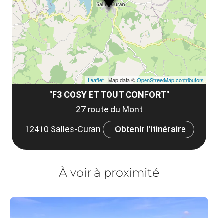
co
tar
Leaflet
| Map data ©
OpenStreetMap contributors
"F3 COSY ET TOUT CONFORT"
27 route du Mont
12410 Salles-Curan
Obtenir l'itinéraire
À voir à proximité