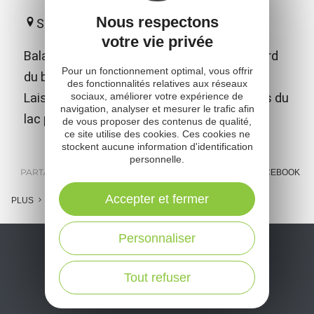
Nous respectons
Salles-Curan
votre vie privée
Balade commentée du lac de Pareloup à bord
Pour un fonctionnement optimal, vous offrir
du bateau-promenade "Le Papillon jaune"!!!
des fonctionnalités relatives aux réseaux
sociaux, améliorer votre expérience de
Laissez-vous promener sur les eaux calmes du
navigation, analyser et mesurer le trafic afin
lac pendant 1h15... Réservation conseillée.
de vous proposer des contenus de qualité,
ce site utilise des cookies. Ces cookies ne
stockent aucune information d'identification
personnelle.
PARTAGER :
E-MAIL
MESSENGER
FACEBOOK
Accepter et fermer
PLUS
Personnaliser
Tout refuser