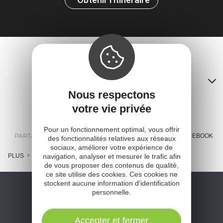
Contacts
Nous respectons
A
votre vie privée
o
Pour un fonctionnement optimal, vous offrir
m
PARTAGER :
E-MAIL
MESSENGER
FACEBOOK
des fonctionnalités relatives aux réseaux
sociaux, améliorer votre expérience de
l
navigation, analyser et mesurer le trafic afin
PLUS
de vous proposer des contenus de qualité,
c
ce site utilise des cookies. Ces cookies ne
stockent aucune information d'identification
personnelle.
Accepter et fermer