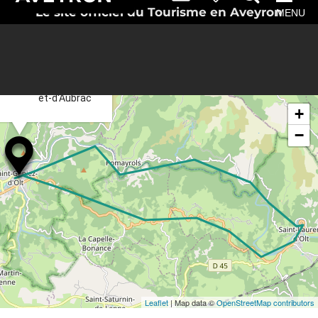
Le site officiel du Tourisme en Aveyron
MENU
×
Itinéraire vers
Saint-Geniez-d'Olt-
et-d'Aubrac
+
−
Leaflet
| Map data ©
OpenStreetMap contributors