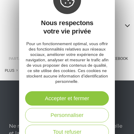
Nous respectons
Contacts
votre vie privée
A
Pour un fonctionnement optimal, vous offrir
o
des fonctionnalités relatives aux réseaux
sociaux, améliorer votre expérience de
m
PARTAGER :
E-MAIL
MESSENGER
FACEBOOK
navigation, analyser et mesurer le trafic afin
de vous proposer des contenus de qualité,
l
ce site utilise des cookies. Ces cookies ne
PLUS
stockent aucune information d'identification
c
personnelle.
Accepter et fermer
Personnaliser
Ne manquez pas notre newsletter mensuelle
Tout refuser
et laissez-vous inspirer pour profiter