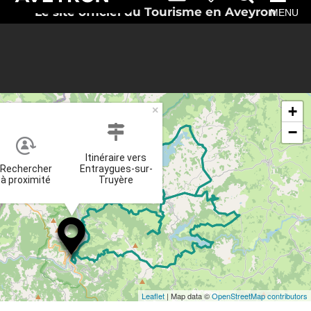
Le site officiel du Tourisme en Aveyron
MENU
+
×
−
Itinéraire vers
Rechercher
Entraygues-sur-
à proximité
Truyère
Leaflet
| Map data ©
OpenStreetMap contributors