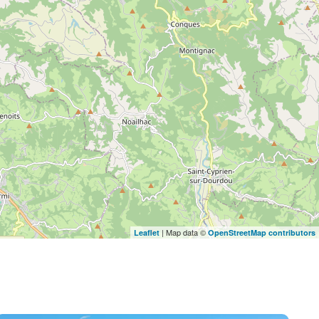
| Map data ©
Leaflet
OpenStreetMap contributors