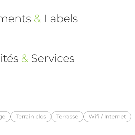
ements
&
Labels
ités
&
Services
ge
Terrain clos
Terrasse
Wifi / Internet