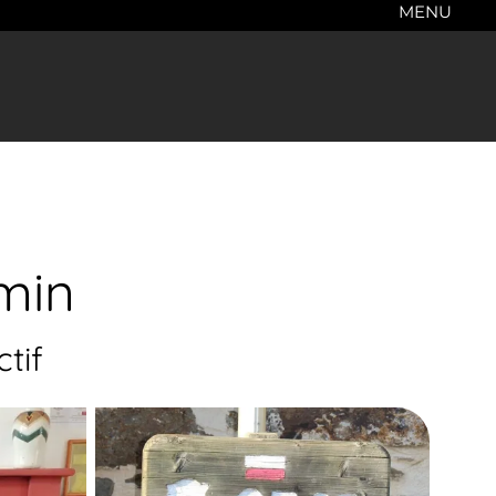
MENU
min
tif