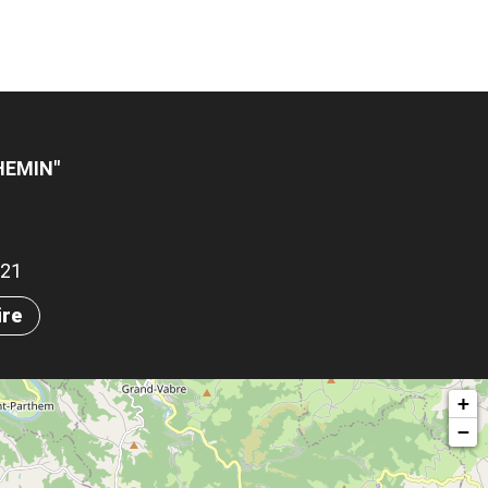
HEMIN"
321
ire
+
−