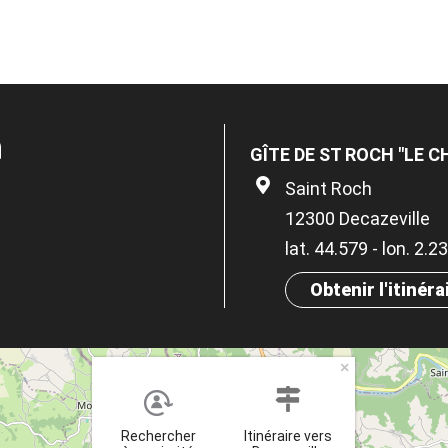
n
GÎTE DE ST ROCH "LE C
Saint Roch
12300 Decazeville
lat. 44.579 - lon. 2.2
Obtenir l'itinéra
×
Rechercher
Itinéraire vers