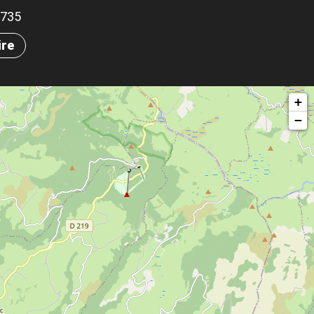
.8735
ire
+
−