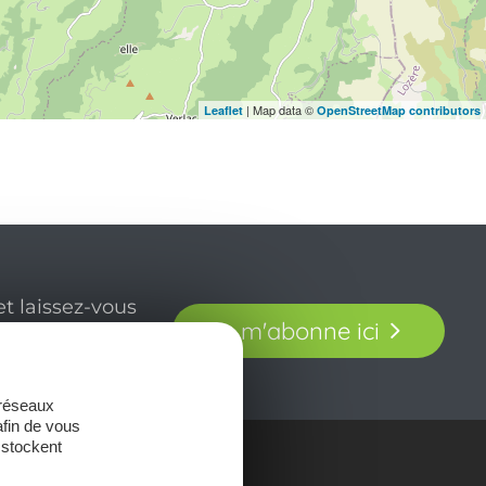
| Map data ©
Leaflet
OpenStreetMap contributors
t laissez-vous
Je m'abonne ici
our en Aveyron.
 réseaux
afin de vous
 stockent