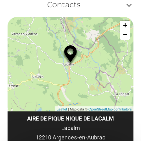
Contacts
ou
Af
ma
+
ou
le
−
ma
la
le
co
Leaflet
| Map data ©
OpenStreetMap contributors
AIRE DE PIQUE NIQUE DE LACALM
Lacalm
12210 Argences-en-Aubrac