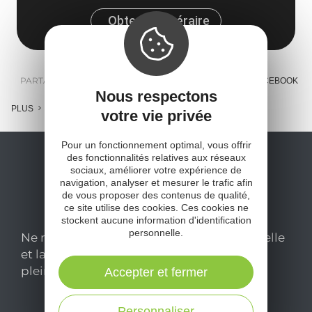
Obtenir l'itinéraire
PARTAGER :
E-MAIL
MESSENGER
FACEBOOK
Nous respectons
PLUS
votre vie privée
Pour un fonctionnement optimal, vous offrir
des fonctionnalités relatives aux réseaux
sociaux, améliorer votre expérience de
navigation, analyser et mesurer le trafic afin
de vous proposer des contenus de qualité,
ce site utilise des cookies. Ces cookies ne
stockent aucune information d'identification
personnelle.
Ne manquez pas notre newsletter mensuelle
et laissez-vous inspirer pour profiter
pleinement de votre séjour en Aveyron.
Accepter et fermer
Personnaliser