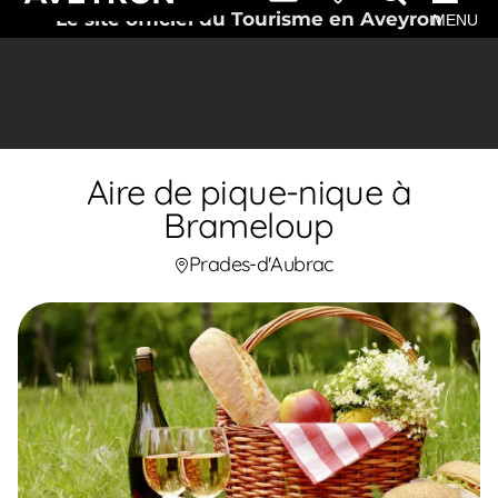
Le site officiel du Tourisme en Aveyron
MENU
Aire de pique-nique à
Brameloup
Prades-d'Aubrac