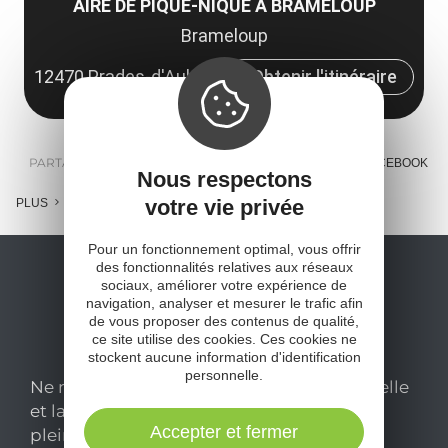
AIRE DE PIQUE-NIQUE À BRAMELOUP
Brameloup
12470 Prades-d'Aubrac
Obtenir l'itinéraire
PARTAGER :
E-MAIL
MESSENGER
FACEBOOK
Nous respectons
votre vie privée
PLUS
Pour un fonctionnement optimal, vous offrir
des fonctionnalités relatives aux réseaux
sociaux, améliorer votre expérience de
navigation, analyser et mesurer le trafic afin
de vous proposer des contenus de qualité,
ce site utilise des cookies. Ces cookies ne
stockent aucune information d'identification
personnelle.
Ne manquez pas notre newsletter mensuelle
et laissez-vous inspirer pour profiter
Accepter et fermer
pleinement de votre séjour en Aveyron.