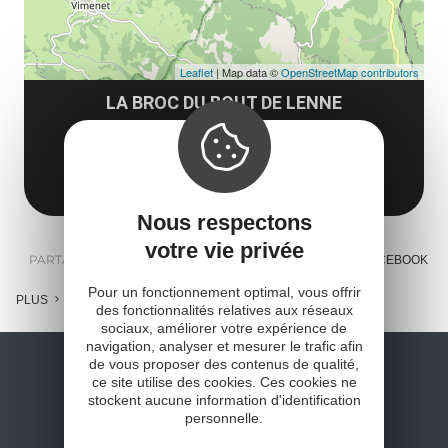
Leaflet
| Map data ©
OpenStreetMap contributors
LA BROC DU BOUT DE LENNE
12130 Saint-Martin-de-Lenne
Obtenir l'itinéraire
Nous respectons
votre vie privée
PARTAGER :
E-MAIL
MESSENGER
FACEBOOK
Pour un fonctionnement optimal, vous offrir
PLUS
des fonctionnalités relatives aux réseaux
sociaux, améliorer votre expérience de
navigation, analyser et mesurer le trafic afin
de vous proposer des contenus de qualité,
ce site utilise des cookies. Ces cookies ne
stockent aucune information d'identification
personnelle.