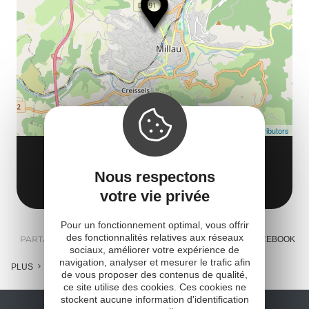
le
et
co
tar
Leaflet
| Map data ©
OpenStreetMap contributors
NATURE ET SENSATIONS
Nous respectons
12100 Millau
Obtenir l'itinéraire
votre vie privée
Pour un fonctionnement optimal, vous offrir
des fonctionnalités relatives aux réseaux
PARTAGER :
E-MAIL
MESSENGER
FACEBOOK
sociaux, améliorer votre expérience de
navigation, analyser et mesurer le trafic afin
PLUS
de vous proposer des contenus de qualité,
ce site utilise des cookies. Ces cookies ne
stockent aucune information d'identification