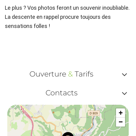
Le plus ? Vos photos feront un souvenir inoubliable.
La descente en rappel procure toujours des
sensations folles !
Ouverture
&
Tarifs
Af
Contacts
ou
Af
ma
+
ou
le
−
ma
ou