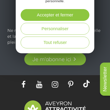
personnelle.
Accepter et fermer
Personnaliser
Ne manquez pas notre newsletter mensuelle
et laissez-vous inspirer pour profiter
pleinement de votre séjour en Aveyron.
Tout refuser
Je m'abonne ici
Newsletter