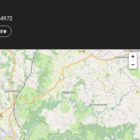
.94972
ire
+
−