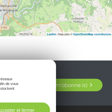
| Map data ©
Leaflet
OpenStreetMap contributors
t laissez-vous
 réseaux
Je m'abonne ici
afin de vous
our en Aveyron.
 stockent
ccepter et fermer