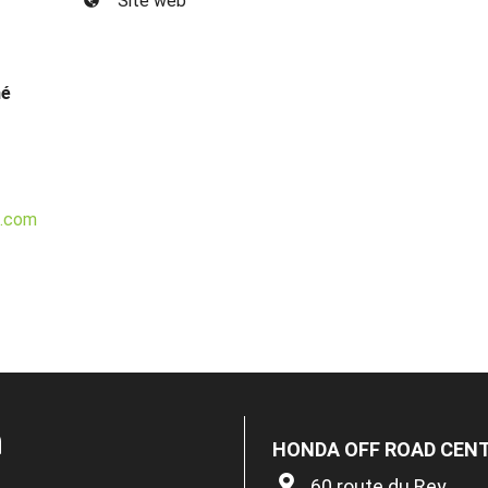
Site web
né
l.com
n
HONDA OFF ROAD CENT
60 route du Rey