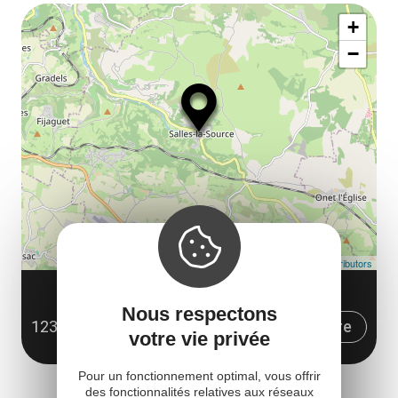
Af
+
ou
−
ma
le
co
Leaflet
| Map data ©
OpenStreetMap contributors
ESCALADE À SALLES-LA-SOURCE
Nous respectons
12330 Salles-la-Source
Obtenir l'itinéraire
votre vie privée
Pour un fonctionnement optimal, vous offrir
des fonctionnalités relatives aux réseaux