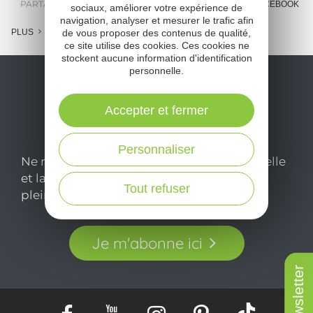
PARTAGER :
E-MAIL
MESSENGER
FACEBOOK
sociaux, améliorer votre expérience de
navigation, analyser et mesurer le trafic afin
de vous proposer des contenus de qualité,
PLUS
ce site utilise des cookies. Ces cookies ne
stockent aucune information d'identification
personnelle.
Accepter et fermer
Personnaliser
Ne manquez pas notre newsletter mensuelle
et laissez-vous inspirer pour profiter
Tout refuser
pleinement de votre séjour en Aveyron.
Je m'abonne ici
Newsletter