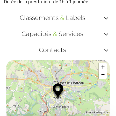
Durée de la prestation : de 1h à 1 journée
Classements
&
Labels
Af
Capacités
&
Services
ou
Af
ma
Contacts
ou
le
Af
ma
la
+
ou
le
−
ma
la
le
co