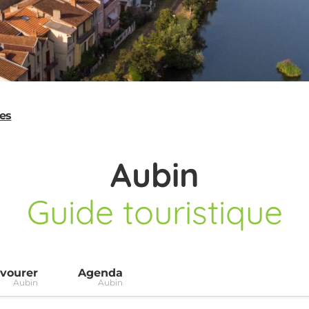
ges
Aubin
Guide touristique
vourer
Agenda
Aubin
Aubin