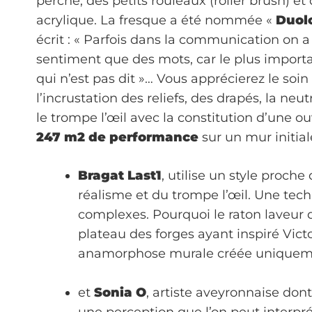
perche, des petits rouleaux (roller brush) et
acrylique. La fresque a été nommée «
Duol
écrit : « Parfois dans la communication on a
sentiment que des mots, car le plus importa
qui n’est pas dit »… Vous apprécierez le soin 
l’incrustation des reliefs, des drapés, la neut
le trompe l’œil avec la constitution d’une ou
247 m2 de performance
sur un mur initia
Bragat Last1
, utilise un style proche
réalisme et du trompe l’œil. Une tech
complexes. Pourquoi le raton laveur dé
plateau des forges ayant inspiré Vict
anamorphose murale créée uniquement
et
Sonia O
, artiste aveyronnaise dont