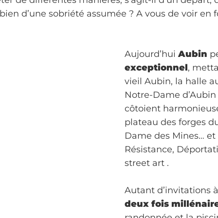
er de différentes manières, s’agit-il d’un départ,
bien d’une sobriété assumée ? A vous de voir en fo
Aujourd’hui
Aubin
pe
exceptionnel
, metta
vieil Aubin, la halle 
Notre-Dame d’Aubin 
côtoient harmonieuse
plateau des forges du
Dame des Mines… et 
Résistance, Déportat
street art .
Autant d’invitations 
deux fois millénair
randonnée et la pisci