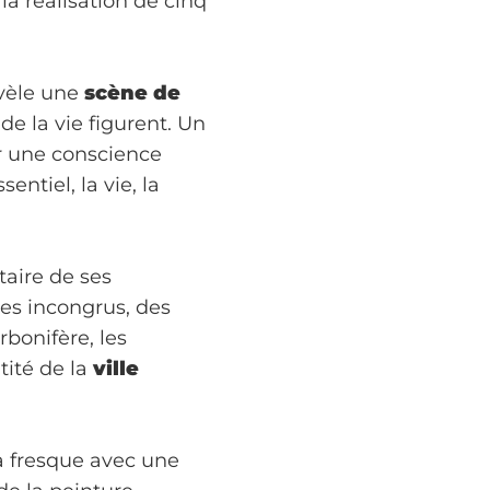
la réalisation de cinq
évèle une
scène de
e la vie figurent. Un
ur une conscience
entiel, la vie, la
taire de ses
ges incongrus, des
rbonifère, les
tité de la
ville
sa fresque avec une