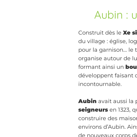
Aubin :
u
Construit dès le
Xe s
du village : église, l
pour la garnison... le
organise autour de lui
formant ainsi un
bou
développent faisant 
incontournable.
Aubin
avait aussi la 
seigneurs
en 1323, qu
construire des maison
environs d’Aubin. Ains
de nouveaux corps de 