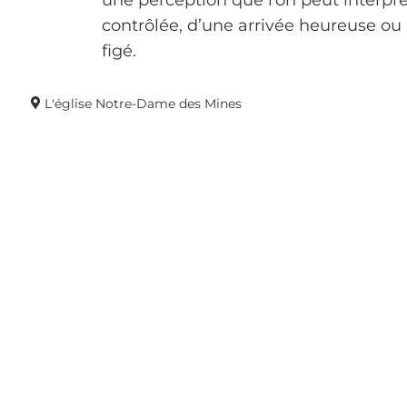
une perception que l’on peut interprét
contrôlée, d’une arrivée heureuse ou 
figé.
L'église Notre-Dame des Mines