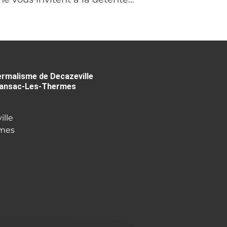
ermalisme de Decazeville
ransac-Les-Thermes
ille
rmes