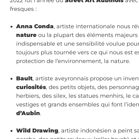
2022 fut l’année du
Street Art Aubinois
avec 
fresques :
Anna Conda
, artiste internationale nous r
nature
ou la plupart des éléments majeurs d
indispensable et une sensibilité voulue po
toujours plus tournée vers ce qui nous est ess
protection de l’environnement, la nature.
Bault
, artiste aveyronnais propose un inven
curiosités
, des petits objets, des personna
herbiers, des silex, les statues menhirs, le ca
vestiges et grands ensembles qui font l’iden
d’Aubin
.
Wild Drawing
, artiste indonésien a peint 