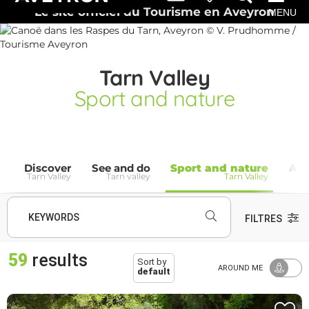
Le site officiel du Tourisme en Aveyron
MENU
Tarn Valley
Sport and nature
Discover
See and do
Sport and nature
Ac
Tarn Valley
Tarn valley
Tarn Valley
KEYWORDS
FILTRES
59
results
Sort by
AROUND ME
default