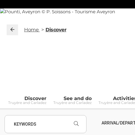
Home
Discover
Discover
See and do
Activitie
Truyère and Carladez
Truyère and Carladez
Truyère and Carlade
ARRIVAL/DEPAR
KEYWORDS