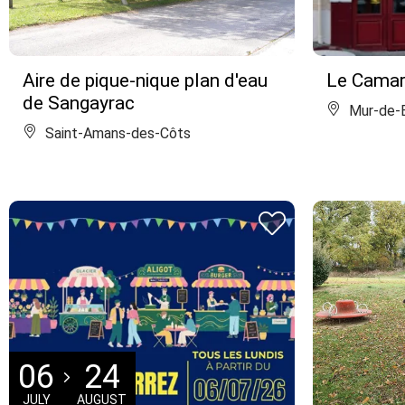
Aire de pique-nique plan d'eau
Le Camar
de Sangayrac
Mur-de-B
Saint-Amans-des-Côts
06
24
JULY
AUGUST