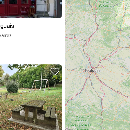
guais
arrez