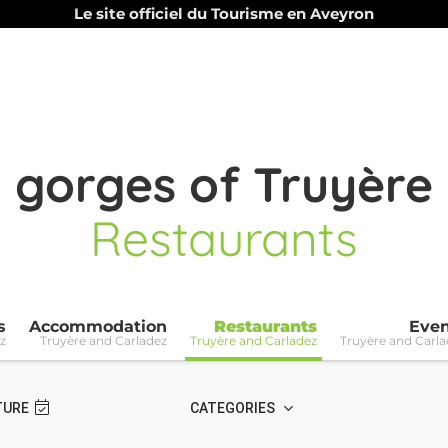
Le site officiel du Tourisme en Aveyron
gorges of Truyère
Restaurants
s
Accommodation
Restaurants
Even
z
Truyère and Carladez
Truyère and Carladez
Truyère and Carla
TURE
CATEGORIES