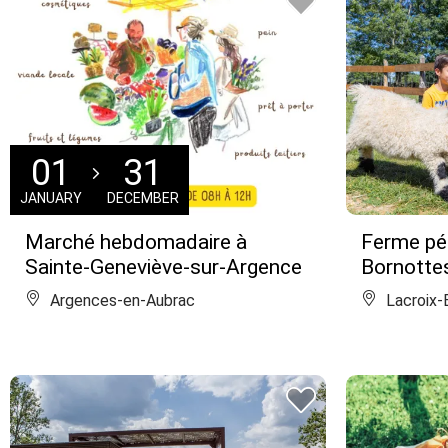
01
31
JANUARY
DECEMBER
Marché hebdomadaire à
Ferme pé
Sainte-Geneviève-sur-Argence
Bornotte
Argences-en-Aubrac
Lacroix-