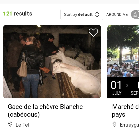
121
results
Sort by
default
AROUND ME
01
JULY
SE
Gaec de la chèvre Blanche
Marché d
(cabécous)
pays
Le Fel
Entraygu