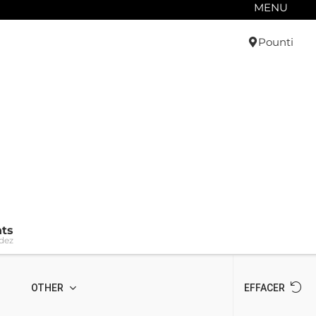
MENU
Pounti
ts
dez
OTHER
EFFACER