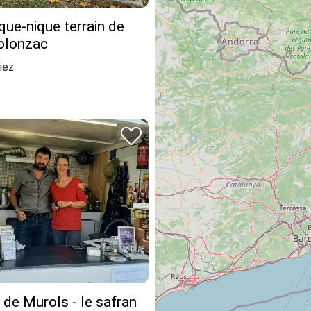
ique-nique terrain de
Volonzac
iez
de Murols - le safran