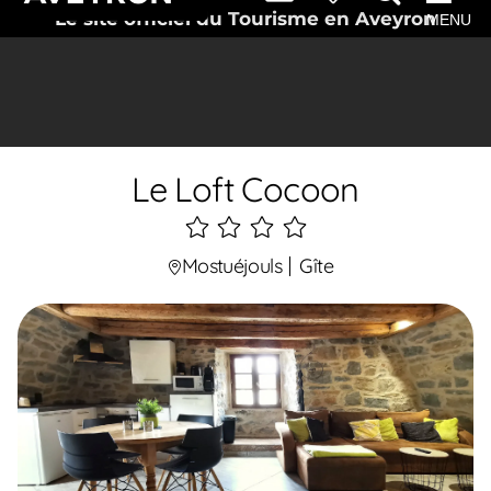
Le site officiel du Tourisme en Aveyron
MENU
Le Loft Cocoon
4
étoiles
Mostuéjouls
Gîte