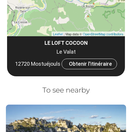
Leaflet
| Map data ©
OpenStreetMap contributors
LE LOFT COCOON
Le Valat
12720 Mostuéjouls
Obtenir l'itinéraire
To see nearby