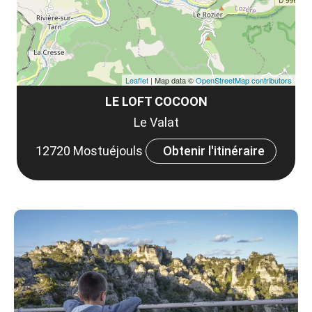
Leaflet
| Map data ©
OpenStreetMap contributors
LE LOFT COCOON
Le Valat
12720 Mostuéjouls
Obtenir l'itinéraire