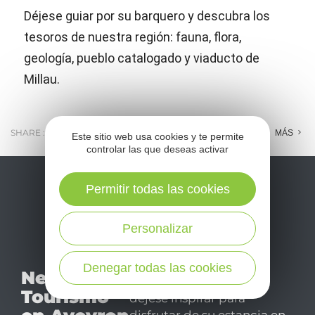
Déjese guiar por su barquero y descubra los
tesoros de nuestra región: fauna, flora,
geología, pueblo catalogado y viaducto de
Millau.
SHARE :
E-MAIL
MESSENGER
FACEBOOK
MÁS
Este sitio web usa cookies y te permite
controlar las que deseas activar
Permitir todas las cookies
Personalizar
No se pierda nuestro
Denegar todas las cookies
Newsletter
mensual newsletter y
Tourismo
déjese inspirar para
disfrutar de su estancia en