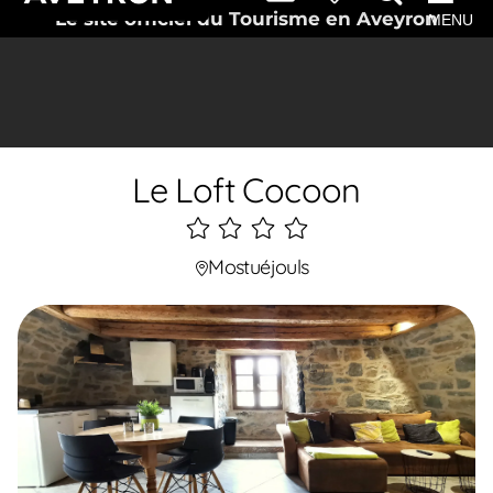
Le site officiel du Tourisme en Aveyron
MENU
Le Loft Cocoon
4
étoiles
Mostuéjouls