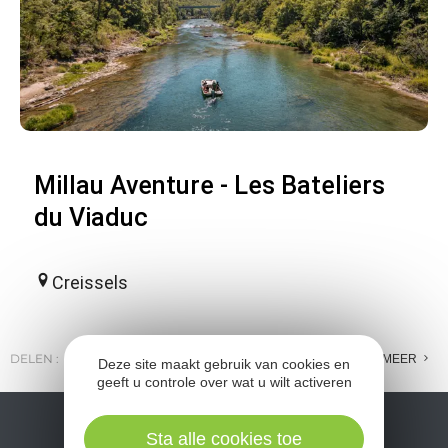
Millau Aventure - Les Bateliers
du Viaduc
Creissels
DELEN :
E-MAIL
MESSENGER
FACEBOOK
MEER
Deze site maakt gebruik van cookies en
geeft u controle over wat u wilt activeren
Sta alle cookies toe