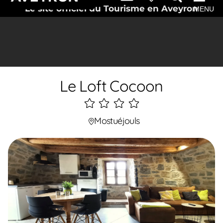
Le site officiel du Tourisme en Aveyron
MENU
Le Loft Cocoon
4
étoiles
Mostuéjouls