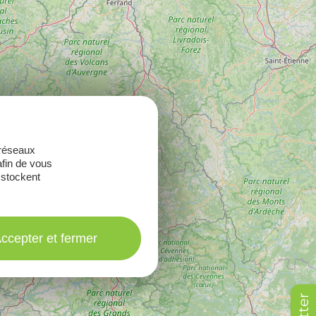
 réseaux
afin de vous
 stockent
ccepter et fermer