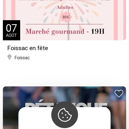
07
AOÛT
Foissac en fête
Foissac