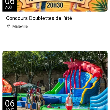
06
AOÛT
Concours Doublettes de l'été
Maleville
06
AOÛT