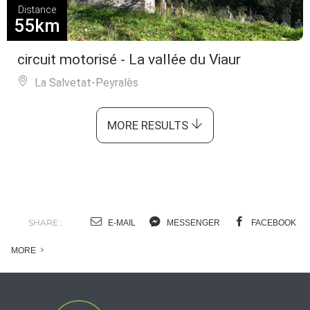
Distance
55km
circuit motorisé - La vallée du Viaur
La Salvetat-Peyralès
MORE RESULTS
SHARE :
E-MAIL
MESSENGER
FACEBOOK
MORE