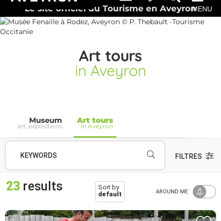
Le site officiel du Tourisme en Aveyron
MENU
Art tours
in Aveyron
Museum
Art tours
art, expositions
in Aveyron
KEYWORDS
FILTRES
23
results
Sort by
AROUND ME
default