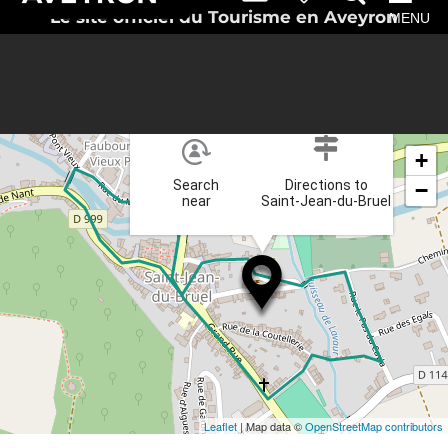
Le site officiel du Tourisme en Aveyron
MENU
×
+
Search
Directions to
−
near
Saint-Jean-du-Bruel
Leaflet
| Map data ©
OpenStreetMap contributors