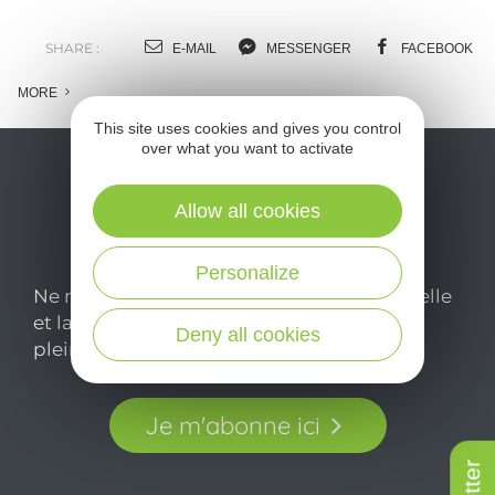
o
m
SHARE :
E-MAIL
MESSENGER
FACEBOOK
l
MORE
c
This site uses cookies and gives you control
over what you want to activate
Allow all cookies
Personalize
Ne manquez pas notre newsletter mensuelle
et laissez-vous inspirer pour profiter
Deny all cookies
pleinement de votre séjour en Aveyron.
Je m'abonne ici