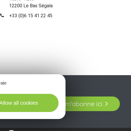
12200 Le Bas Ségala
+33 (0)6 15 41 22 45
vate
t laissez-vous
Je m'abonne ici
Allow all cookies
our en Aveyron.