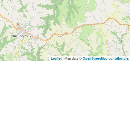
| Map data ©
Leaflet
OpenStreetMap contributors