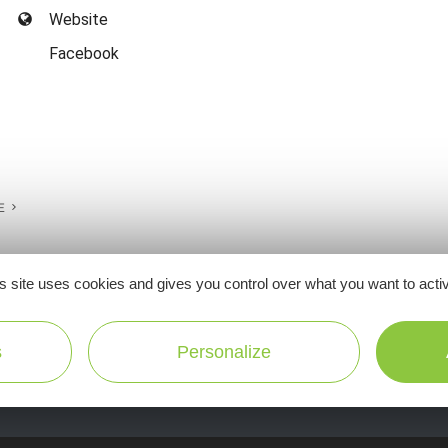
Website
Facebook
E
s site uses cookies and gives you control over what you want to acti
Ne manquez pas notre newsletter mensuelle e
s
Personalize
inspirer pour profiter pleinement de votre séj