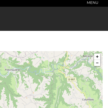
MENU
+
−