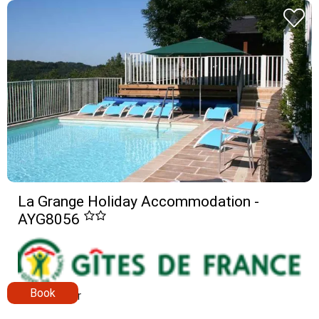
La Grange Holiday Accommodation -
AYG8056
Book
Montclar