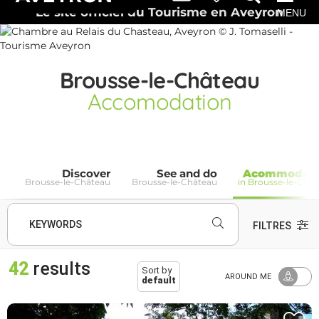
Le site officiel du Tourisme en Aveyron
MENU
Brousse-le-Château
Accomodation
Discover
See and do
Acommodati
Brousse-le-Château
Brousse-le-Château
in Brousse-le-Châ
KEYWORDS
FILTRES
42
results
Sort by
AROUND ME
default