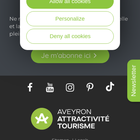
Allow all cookies
Personalize
Ne manquez pas notre newsletter mensuelle
et laissez-vous inspirer pour profiter
pleinement de votre séjour en Aveyron.
Deny all cookies
Je m'abonne ici
Newsletter
Sitemap
Legals