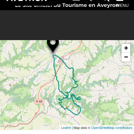
Le site officiel du Tourisme en Aveyron
MENU
Search
Directions to
near
Naucelle
+
−
Leaflet
| Map data ©
OpenStreetMap contributors