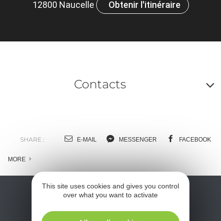
12800 Naucelle
Obtenir l'itinéraire
Contacts
A
o
m
SHARE :
E-MAIL
MESSENGER
FACEBOOK
l
MORE
c
This site uses cookies and gives you control
over what you want to activate