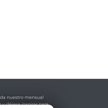
rda nuestro mensual
 y déjese inspirar para