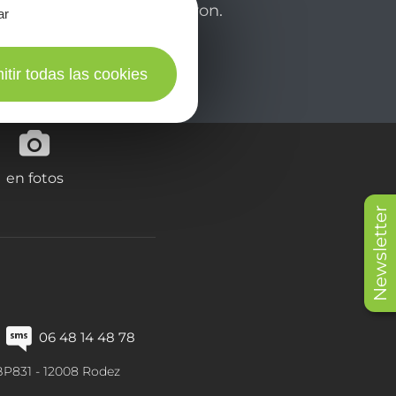
de su estancia en el Aveyron.
ar
itir todas las cookies
en fotos
Newsletter
06 48 14 48 78
BP831 -
12008
Rodez