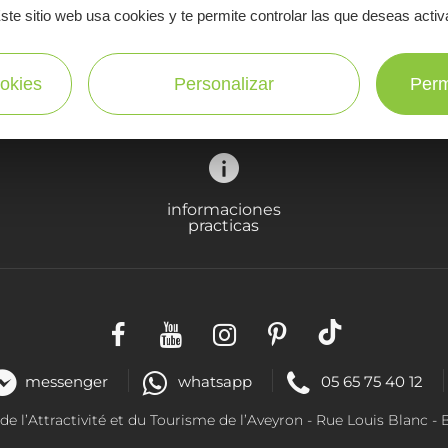
disfrutar 
ste sitio web usa cookies y te permite controlar las que deseas activ
en Aveyron
¡SUSCRÍBASE A NUESTRO NEWSLETTER AQUÍ!
okies
Personalizar
Perm
informaciones
practicas
messenger
whatsapp
05 65 75 40 12
 l’Attractivité et du Tourisme de l’Aveyron - R
ue Louis Blanc
- 