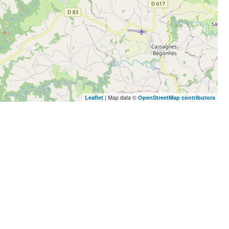
| Map data ©
Leaflet
OpenStreetMap contributors