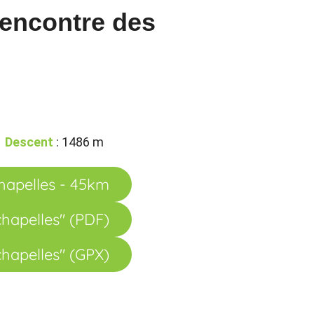
 rencontre des
Descent
: 1486 m
chapelles - 45km
chapelles" (PDF)
chapelles" (GPX)