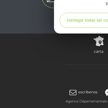
E
Denegar todas las co
carta
escríbenos
Agence Départementale de