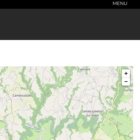
MENU
+
−