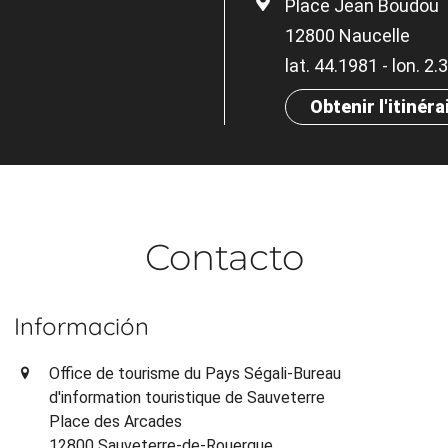
Place Jean Boudou
12800 Naucelle
lat. 44.1981 - lon. 2
Obtenir l'itinéra
Contacto
Información
Office de tourisme du Pays Ségali-Bureau
d'information touristique de Sauveterre
Place des Arcades
12800 Sauveterre-de-Rouergue