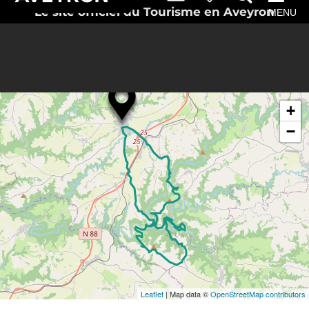
Le site officiel du Tourisme en Aveyron
MENU
Routebeschrijving
Zoek in
naar
de buurt
Naucelle
+
−
Leaflet
| Map data ©
OpenStreetMap contributors