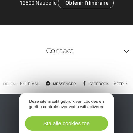
12800 Naucelle
Obtenir l'itinéraire
Contact
A
o
m
DELEN :
E-MAIL
MESSENGER
FACEBOOK
MEER
l
Deze site maakt gebruik van cookies en
c
geeft u controle over wat u wilt activeren
Sta alle cookies toe