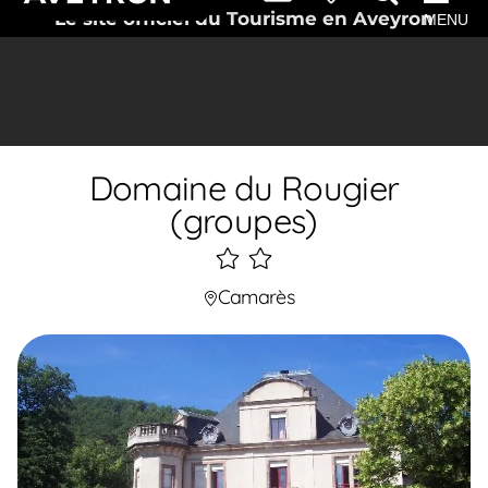
Le site officiel du Tourisme en Aveyron
MENU
Domaine du Rougier
(groupes)
2
étoiles
Camarès