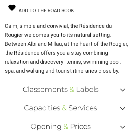
ADD TO THE ROAD BOOK
Calm, simple and convivial, the Résidence du
Rougier welcomes you to its natural setting.
Between Albi and Millau, at the heart of the Rougier,
the Résidence offers you a stay combining
relaxation and discovery: tennis, swimming pool,
spa, and walking and tourist itineraries close by.
Classements
&
Labels
Af
Capacities
&
Services
ou
Af
ma
Opening
&
Prices
ou