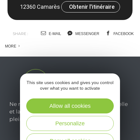
12360 Camarès
Obtenir l'itinéraire
SHARE :
E-MAIL
MESSENGER
FACEBOOK
MORE
This site uses cookies and gives you control
over what you want to activate
Ne manquez pas notre newsletter mensuelle
Allow all cookies
et laissez-vous inspirer pour profiter
pleinement de votre séjour en Aveyron.
Personalize