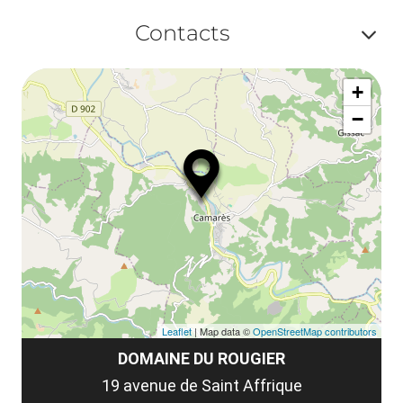
le
Af
ma
Contacts
la
ou
le
Af
ma
la
+
ou
le
−
ma
ou
le
et
co
tar
Leaflet
| Map data ©
OpenStreetMap contributors
DOMAINE DU ROUGIER
19 avenue de Saint Affrique