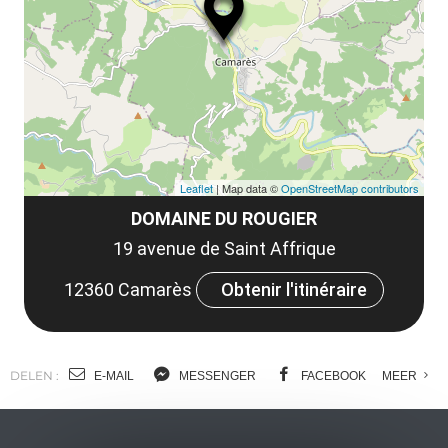
le
et
co
tar
Leaflet
| Map data ©
OpenStreetMap contributors
DOMAINE DU ROUGIER
19 avenue de Saint Affrique
12360 Camarès
Obtenir l'itinéraire
DELEN :
E-MAIL
MESSENGER
FACEBOOK
MEER