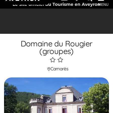
Le site officiel du Tourisme en Aveyron
MENU
Domaine du Rougier
(groupes)
2
étoiles
Camarès