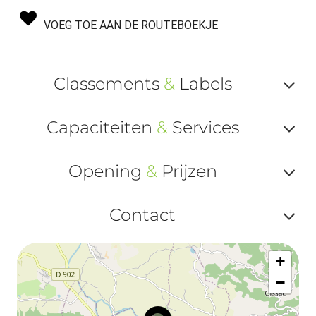
VOEG TOE AAN DE ROUTEBOEKJE
Classements
&
Labels
Af
Capaciteiten
&
Services
ou
Af
ma
Opening
&
Prijzen
ou
le
Af
ma
Contact
la
ou
le
Af
ma
la
+
ou
le
−
ma
ou