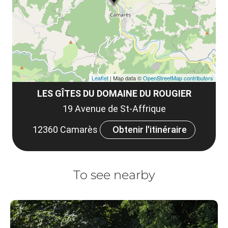
co
tar
Leaflet
| Map data ©
OpenStreetMap contributors
LES GÎTES DU DOMAINE DU ROUGIER
19 Avenue de St-Affrique
12360 Camarès
Obtenir l'itinéraire
To see nearby