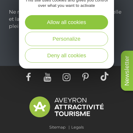
This site uses cookies and gives you control
over what you want to activate
Ne manquez pas notre newsletter mensuelle
et laissez-vous inspirer pour profiter
Allow all cookies
pleinement de votre séjour en Aveyron.
Personalize
Je m'abonne ici
Deny all cookies
Newsletter
Sitemap
Legals