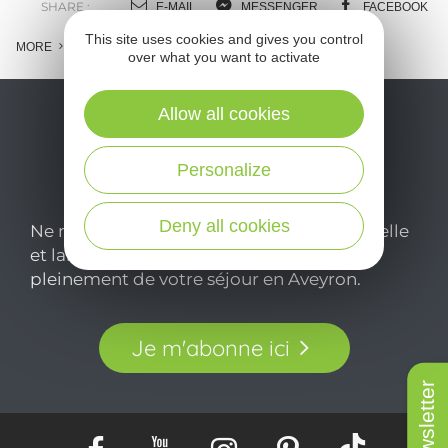
SHARE :
E-MAIL
MESSENGER
FACEBOOK
This site uses cookies and gives you control
MORE
over what you want to activate
Allow all cookies
Personalize
Deny all cookies
Ne manquez pas notre newsletter mensuelle
et laissez-vous inspirer pour profiter
pleinement de votre séjour en Aveyron.
Je m'abonne ici
Newsletter