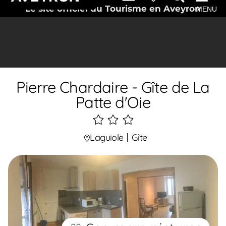
Le site officiel du Tourisme en Aveyron
MENU
Pierre Chardaire - Gîte de La
Patte d'Oie
3
étoiles
Laguiole
Gîte