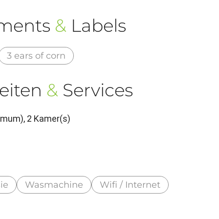
ements
&
Labels
3 ears of corn
eiten
&
Services
imum), 2 Kamer(s)
sie
Wasmachine
Wifi / Internet