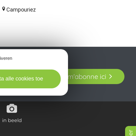
Campouriez
tiveren
t laissez-vous
Je m'abonne ici
our en Aveyron.
ta alle cookies toe
in beeld