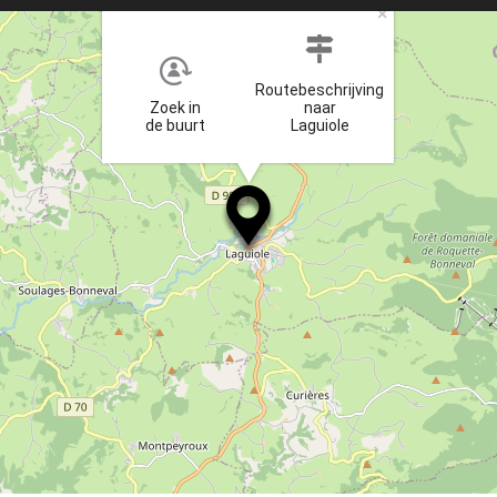
×
Routebeschrijving
Zoek in
naar
de buurt
Laguiole