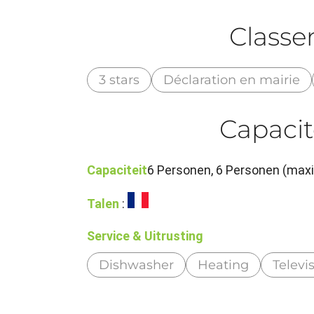
Class
3 stars
Déclaration en mairie
Capacit
Capaciteit
6 Personen, 6 Personen (max
Talen
:
Service & Uitrusting
Dishwasher
Heating
Televi