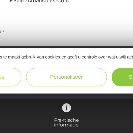
Saint-Amans-des-Côts
R
ite maakt gebruik van cookies en geeft u controle over wat u wilt ac
Ne manquez pas notre newsletter mensuelle e
inspirer pour profiter pleinement de votre séj
es
Personaliseer
S
Praktische
informatie