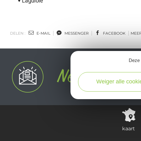
Laguiole
DELEN :
E-MAIL
MESSENGER
FACEBOOK
MEE
Deze s
Weiger alle cooki
kaart