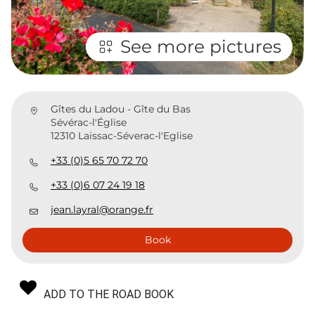
See more pictures
Gîtes du Ladou - Gîte du Bas
Sévérac-l'Église
12310 Laissac-Séverac-l'Eglise
+33 (0)5 65 70 72 70
+33 (0)6 07 24 19 18
jean.layral@orange.fr
Book
ADD TO THE ROAD BOOK