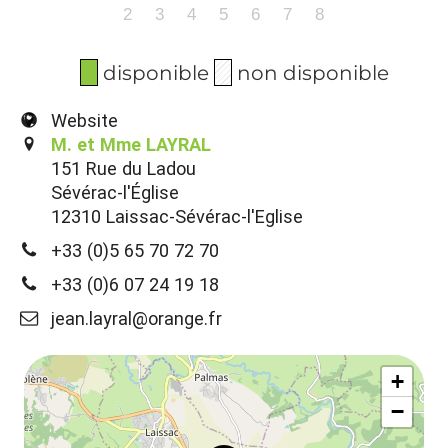
2
3
4
5
6
7
8
disponible
non disponible
Website
M. et Mme LAYRAL
151 Rue du Ladou
Sévérac-l'Église
12310 Laissac-Sévérac-l'Eglise
+33 (0)5 65 70 72 70
+33 (0)6 07 24 19 18
jean.layral@orange.fr
+
−