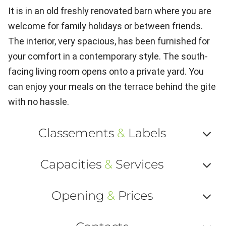
It is in an old freshly renovated barn where you are
welcome for family holidays or between friends.
The interior, very spacious, has been furnished for
your comfort in a contemporary style. The south-
facing living room opens onto a private yard. You
can enjoy your meals on the terrace behind the gite
with no hassle.
Classements
&
Labels
Af
Capacities
&
Services
ou
Af
ma
Opening
&
Prices
ou
le
Af
ma