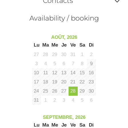
Contacts
la
ou
le
Af
ma
Availability / booking
la
ou
le
ma
ou
AOÛT, 2026
le
Lu
Ma
Me
Je
Ve
Sa
Di
et
co
27
28
29
30
31
1
2
tar
3
4
5
6
7
8
9
10
11
12
13
14
15
16
17
18
19
20
21
22
23
24
25
26
27
28
29
30
31
1
2
3
4
5
6
SEPTEMBRE, 2026
Lu
Ma
Me
Je
Ve
Sa
Di