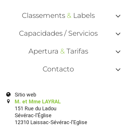
Classements
&
Labels
Af
Capacidades / Servicios
ou
Af
ma
Apertura
&
Tarifas
ou
le
Af
ma
Contacto
la
ou
le
Af
ma
la
ou
le
Sitio web
ma
M. et Mme LAYRAL
ou
151 Rue du Ladou
le
et
Sévérac-l'Église
co
12310 Laissac-Sévérac-l'Eglise
tar