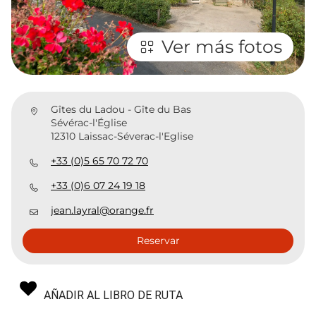
Ver más fotos
Gîtes du Ladou - Gîte du Bas
Sévérac-l'Église
12310 Laissac-Séverac-l'Eglise
+33 (0)5 65 70 72 70
+33 (0)6 07 24 19 18
jean.layral@orange.fr
Reservar
AÑADIR AL LIBRO DE RUTA