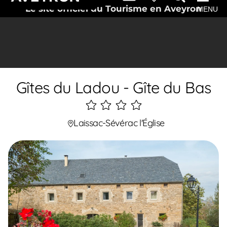
Le site officiel du Tourisme en Aveyron
MENU
Gîtes du Ladou - Gîte du Bas
4
étoiles
Laissac-Sévérac l'Église