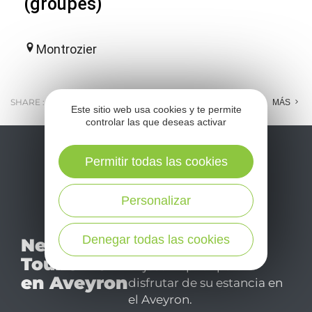
(groupes)
Montrozier
SHARE :
E-MAIL
MESSENGER
FACEBOOK
MÁS
Este sitio web usa cookies y te permite
controlar las que deseas activar
Permitir todas las cookies
Personalizar
No se pierda nuestro
Denegar todas las cookies
Newsletter
mensual newsletter y
Tourismo
déjese inspirar para
en Aveyron
disfrutar de su estancia en
el Aveyron.