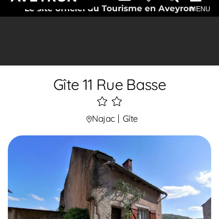
Le site officiel du Tourisme en Aveyron
MENU
Gîte 11 Rue Basse
2
étoiles
Najac
Gîte