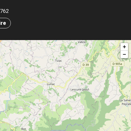
.9762
ire
+
−