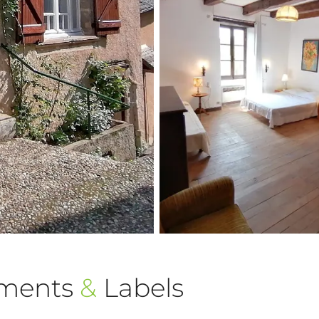
ements
&
Labels