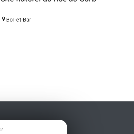
Bor-et-Bar
rda nuestro mensual
ar
 y déjese inspirar para