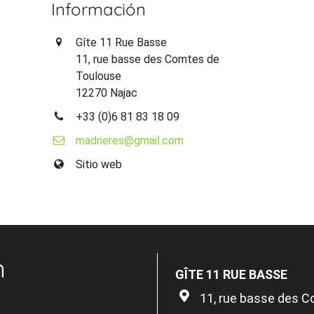
Información
Gîte 11 Rue Basse
11, rue basse des Comtes de
Toulouse
12270 Najac
+33 (0)6 81 83 18 09
madrieres@gmail.com
Sitio web
n
GÎTE 11 RUE BASSE
11, rue basse des 