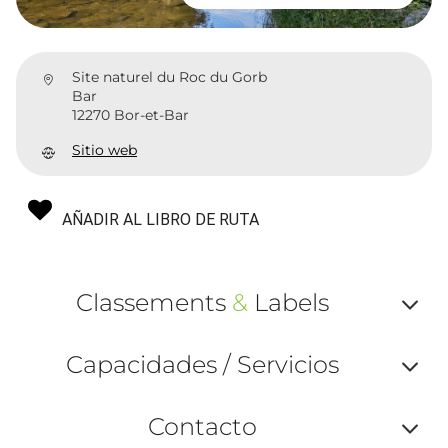
Site naturel du Roc du Gorb
Bar
12270 Bor-et-Bar
Sitio web
AÑADIR AL LIBRO DE RUTA
Classements
&
Labels
Af
Capacidades / Servicios
ou
Af
ma
Contacto
ou