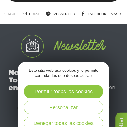
SHARE :
E-MAIL
MESSENGER
FACEBOOK
MÁS
No se pierda nuestro
Newsletter
Este sitio web usa cookies y te permite
mensual newsletter y
controlar las que deseas activar
Tourismo
déjese inspirar para
en Aveyron
disfrutar de su estancia en
Permitir todas las cookies
el Aveyron.
¡SUSCRÍBASE A NUESTRO NEWSLETTER
Personalizar
AQUÍ!
Denegar todas las cookies