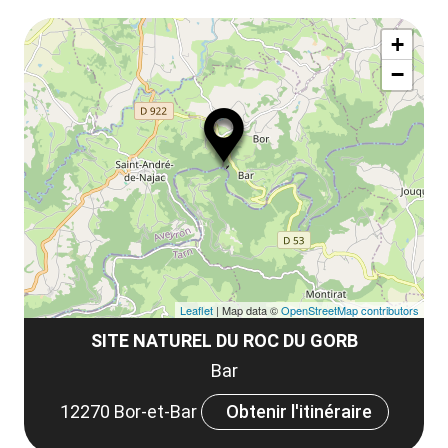
le
Af
ma
la
+
ou
le
−
ma
la
le
co
Leaflet
| Map data ©
OpenStreetMap contributors
SITE NATUREL DU ROC DU GORB
Bar
12270 Bor-et-Bar
Obtenir l'itinéraire