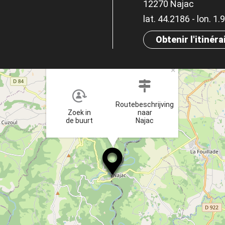
12270 Najac
lat. 44.2186 - lon. 1
Obtenir l'itinéra
×
Routebeschrijving
Zoek in
naar
de buurt
Najac