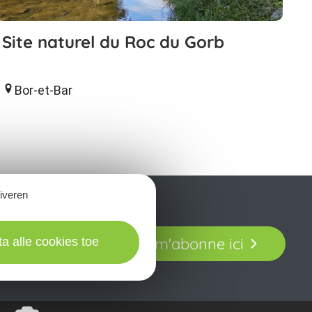
Site naturel du Roc du Gorb
Bor-et-Bar
tiveren
t laissez-vous
Je m'abonne ici
ta alle cookies toe
our en Aveyron.