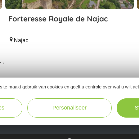
Forteresse Royale de Najac
Najac
R
ite maakt gebruik van cookies en geeft u controle over wat u wilt ac
Ne manquez pas notre newsletter mensuelle e
es
Personaliseer
S
inspirer pour profiter pleinement de votre séj