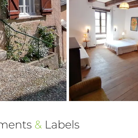
ements
&
Labels