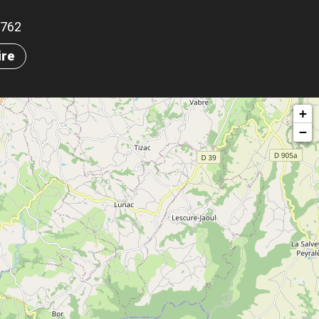
.9762
ire
+
−