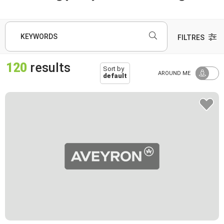
KEYWORDS
FILTRES
120
results
Sort by
AROUND ME
default