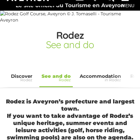
Le site officiel du Tourisme en Aveyron
MENU
Rodez
See and do
Discover
See and do
Accommodation
Res
Rodez
Rodez
in Rodez
Rodez is Aveyron’s prefecture and largest
town.
If you want to take advantage of Rodez’s
unique heritage, summer events and
leisure activities (golf, horse riding,
swimming pools) are also on the agenda.