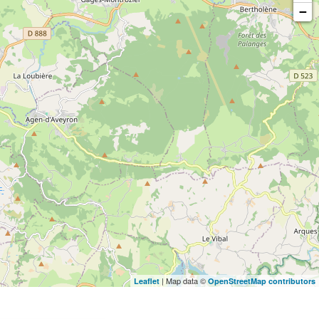
−
| Map data ©
Leaflet
OpenStreetMap contributors