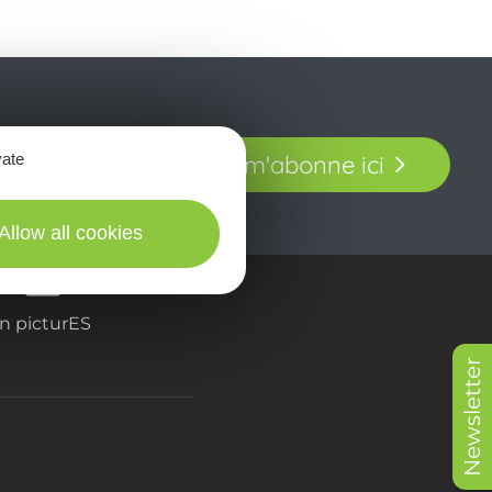
t laissez-vous
vate
Je m'abonne ici
our en Aveyron.
Allow all cookies
in picturES
Newsletter