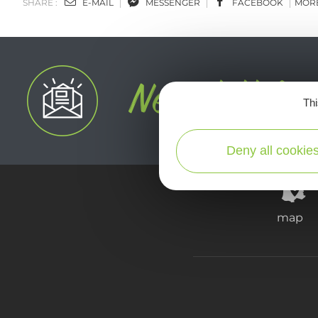
SHARE :
E-MAIL
MESSENGER
FACEBOOK
MOR
Thi
Deny all cookie
map