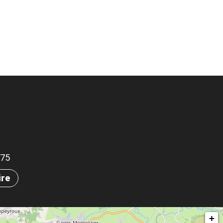
575
ire
+