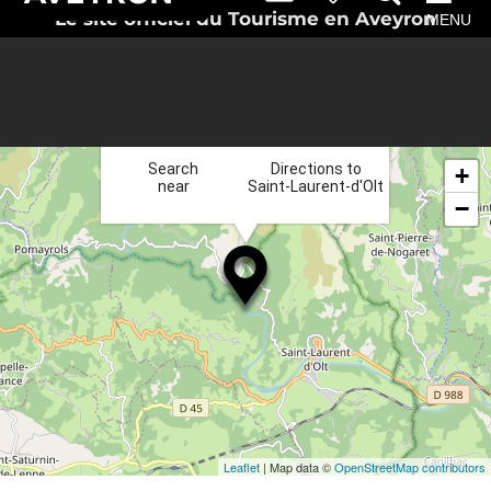
Le site officiel du Tourisme en Aveyron
MENU
×
Search
Directions to
+
near
Saint-Laurent-d'Olt
−
Leaflet
| Map data ©
OpenStreetMap contributors