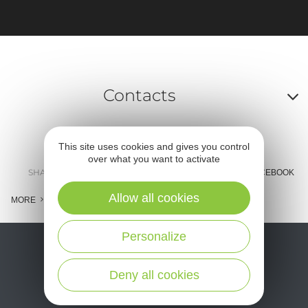
Contacts
A
o
This site uses cookies and gives you control
over what you want to activate
m
SHARE :
E-MAIL
MESSENGER
FACEBOOK
l
Allow all cookies
MORE
c
Personalize
Deny all cookies