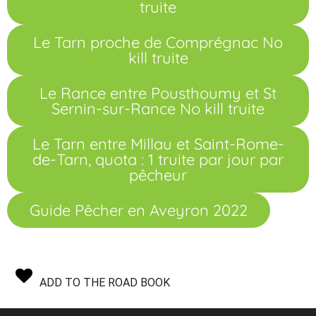
truite
Le Tarn proche de Comprégnac No
kill truite
Le Rance entre Pousthoumy et St
Sernin-sur-Rance No kill truite
Le Tarn entre Millau et Saint-Rome-
de-Tarn, quota : 1 truite par jour par
pêcheur
Guide Pêcher en Aveyron 2022
ADD TO THE ROAD BOOK