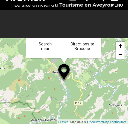
Le site officiel du Tourisme en Aveyron
MENU
×
Search
Directions to
+
near
Brusque
−
Leaflet
| Map data ©
OpenStreetMap contributors