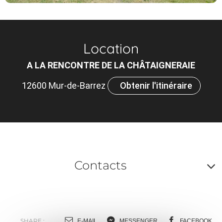
Location
A LA RENCONTRE DE LA CHÂTAIGNERAIE
12600 Mur-de-Barrez
Obtenir l'itinéraire
Contacts
A
o
SHARE :
E-MAIL
MESSENGER
FACEBOOK