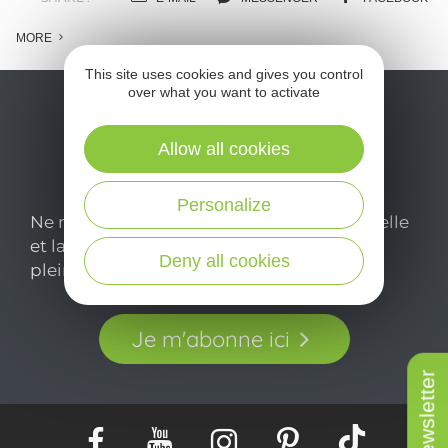
m
l
MORE
c
This site uses cookies and gives you control
over what you want to activate
Allow all cookies
Personalize
Ne manquez pas notre newsletter mensuelle
et laissez-vous inspirer pour profiter
Deny all cookies
pleinement de votre séjour en Aveyron.
Je m'abonne ici
Newsletter