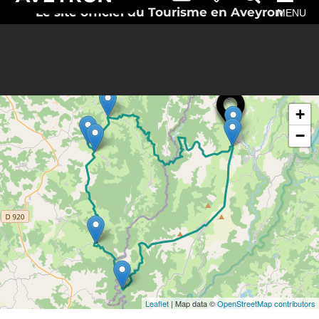
Le site officiel du Tourisme en Aveyron
MENU
Search
Directions to
near
Mur-de-Barrez
+
−
Leaflet
| Map data ©
OpenStreetMap contributors