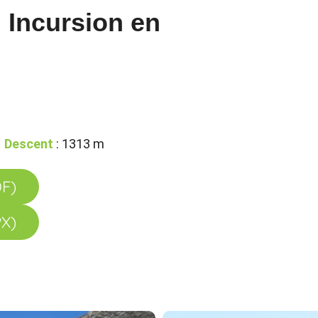
: Incursion en
Descent
: 1313 m
DF)
PX)