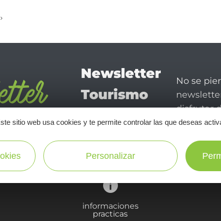
Newsletter
No se pie
Tourismo
newsletter
disfrutar 
en Aveyron
ste sitio web usa cookies y te permite controlar las que deseas activ
¡SUSCRÍBASE A NUESTRO NEWSLETTER AQUÍ!
okies
Personalizar
Perm
informaciones
practicas