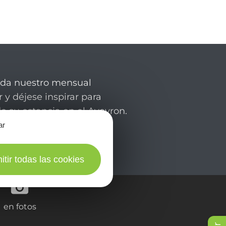
rda nuestro mensual
 y déjese inspirar para
de su estancia en el Aveyron.
ar
itir todas las cookies
en fotos