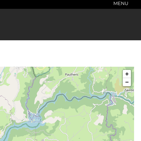
MENU
+
−