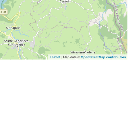
| Map data ©
Leaflet
OpenStreetMap contributors