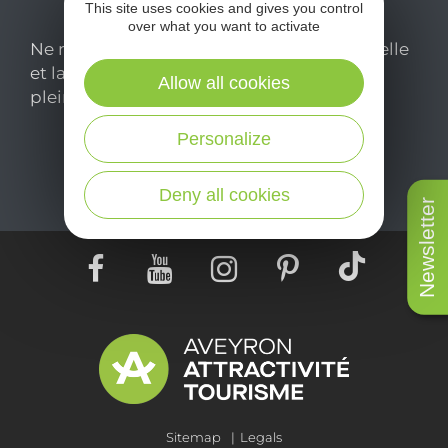
This site uses cookies and gives you control
over what you want to activate
Ne manquez pas notre newsletter mensuelle
et laissez-vous inspirer pour profiter
Allow all cookies
pleinement de votre séjour en Aveyron.
Personalize
Je m'abonne ici
Deny all cookies
Newsletter
Sitemap
Legals