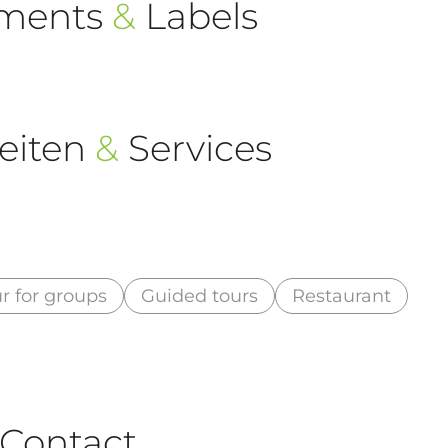
ements
&
Labels
eiten
&
Services
r for groups
Guided tours
Restaurant
Contact