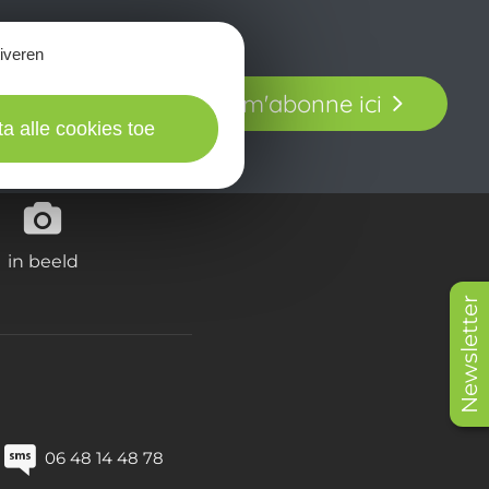
tiveren
t laissez-vous
Je m'abonne ici
our en Aveyron.
ta alle cookies toe
in beeld
Newsletter
06 48 14 48 78