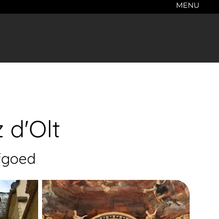
MENU
z d'Olt
fgoed