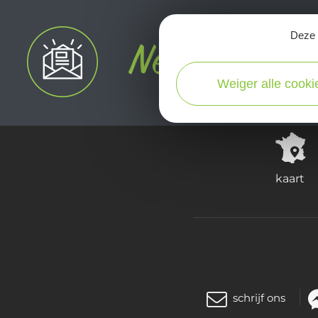
Deze s
Weiger alle cooki
kaart
schrijf ons