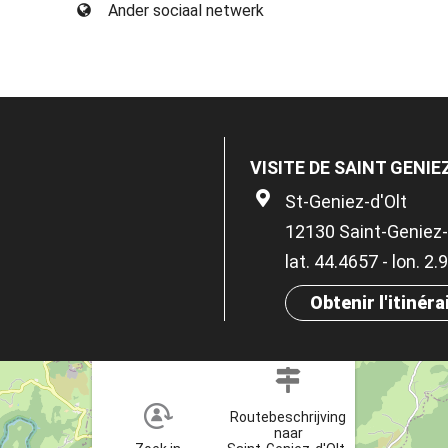
Ander sociaal netwerk
VISITE DE SAINT GENIE
St-Geniez-d'Olt
12130 Saint-Geniez-
lat. 44.4657 - lon. 2
Obtenir l'itinéra
×
Routebeschrijving
naar