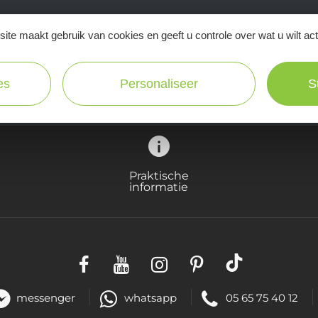
ite maakt gebruik van cookies en geeft u controle over wat u wilt ac
Ne manquez pas notre newsletter mensuelle e
inspirer pour profiter pleinement de votre séj
es
Personaliseer
S
Praktische
informatie
messenger
whatsapp
05 65 75 40 12