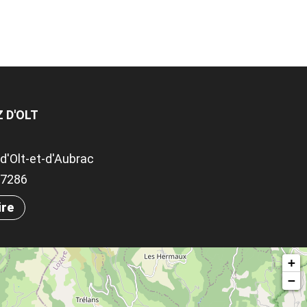
Z D'OLT
d'Olt-et-d'Aubrac
.97286
ire
+
−