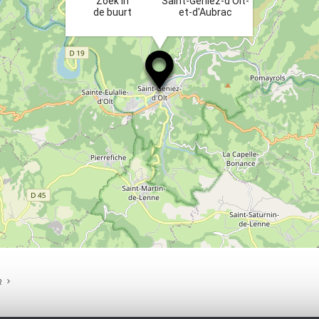
Zoek in
Saint-Geniez-d'Olt-
de buurt
et-d'Aubrac
R