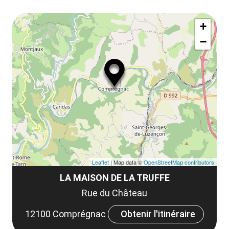
ou
le
Af
ma
la
+
ou
le
−
ma
ou
le
et
co
tar
Leaflet
| Map data ©
OpenStreetMap contributors
LA MAISON DE LA TRUFFE
Rue du Château
12100 Comprégnac
Obtenir l'itinéraire