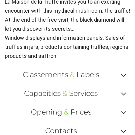
La Maison de la Truffe invites you to an exciting
encounter with this mythical mushroom: the truffle!
At the end of the free visit, the black diamond will
let you discover its secrets...
Window displays and information panels. Sales of
truffles in jars, products containing truffles, regional
products and saffron.
Classements
&
Labels
Af
Capacities
&
Services
ou
Af
ma
Opening
&
Prices
ou
le
Af
ma
Contacts
la