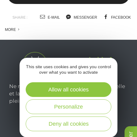
SHARE :
E-MAIL
MESSENGER
FACEBOOK
MORE
This site uses cookies and gives you control
over what you want to activate
Ne manquez pas notre newsletter mensuelle
Allow all cookies
et laissez-vous inspirer pour profiter
pleinement de votre séjour en Aveyron.
Personalize
Je m'abonne ici
Deny all cookies