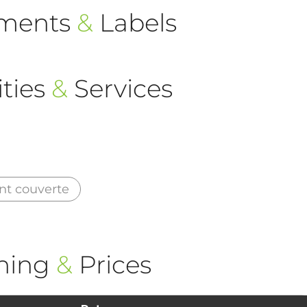
ements
&
Labels
ties
&
Services
nt couverte
ning
&
Prices