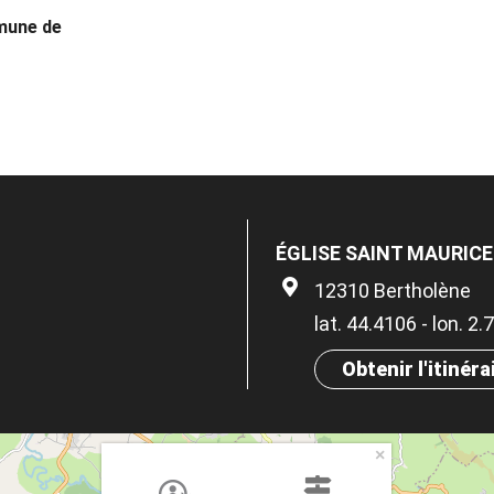
mmune de
ÉGLISE SAINT MAURIC
12310 Bertholène
lat. 44.4106 - lon. 2
Obtenir l'itinéra
×