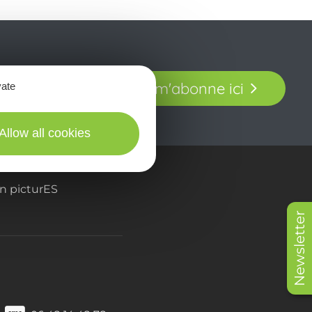
t laissez-vous
Je m'abonne ici
vate
our en Aveyron.
Allow all cookies
in picturES
Newsletter