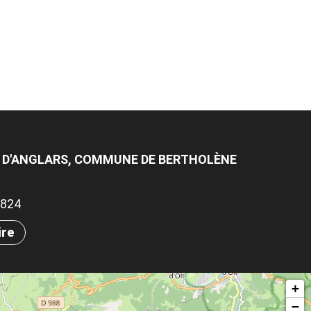
E D'ANGLARS, COMMUNE DE BERTHOLÈNE
.7824
ire
+
−