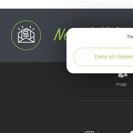
Thi
Deny all cookie
map